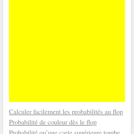
Calculer facilement les probabilités au flop
Probabilité de couleur dès le flop
Probabilité qu’une carte supérieure tombe