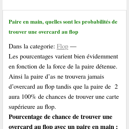
Paire en main, quelles sont les probabilités de
trouver une overcard au flop
Dans la categorie:
Flop
—
Les pourcentages varient bien évidemment
en fonction de la force de la paire détenue.
Ainsi la paire d’as ne trouvera jamais
d’overcard au flop tandis que la paire de 2
aura 100% de chances de trouver une carte
supérieure au flop.
Pourcentage de chance de trouver une
overcard au flop avec un paire en main :